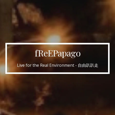
fReEPapago
Live for the Real Environment - 自由趴趴走