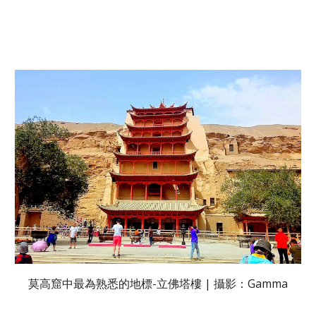
莫高窟中最為熟悉的地標-立佛塔樓 | 攝影：Gamma