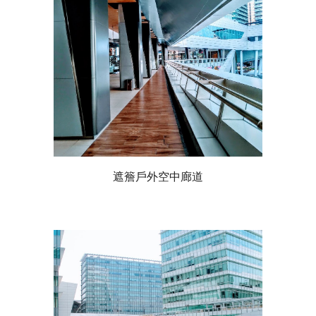
遮簷戶外空中廊道