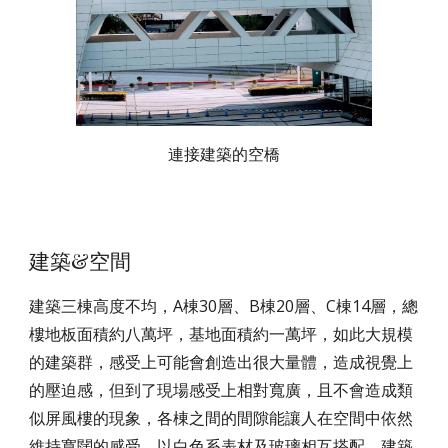
連接建築的空橋
建築&空間
建築三棟高度不均，A棟30層、B棟20層、C棟14層，總
樓地板面積約八萬坪，基地面積約一萬坪，如此大規模
的建築群，感受上可能會創造出很大量體，造成視覺上
的壓迫感，但到了現場感受上相對寬廣，且不會造成類
似屏風樓的現象，各棟之間的間隙能讓人在空間中依然
維持寬闊的感受。以白色系表材及玻璃相互搭配，建築