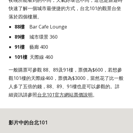
夜晚所能看到的不同，天氣好壞也不同，這也是旅遊時
快速了解一個城市最便捷的方式，台北101的觀景台坐
落於四個樓層。
88樓
    Bar Cafe Lounge
89樓
    城市環景 360
91樓 
   藝廊 400
101樓
  天際線 460
一般購票可參觀 88、89及91樓，票價為$600，若想參
觀101樓的天際線460，票價為$3000，當然花了比一般
人多了五倍的錢，88、89、91樓也是可以參觀的。詳
細資訊請參照
台北101官方網站票價說明
。
影片中的台北101