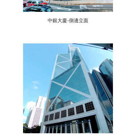
中銀大廈-側邊立面